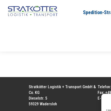
Spedition-Str
Stratkötter-2004
von
LogistikerMPF22
|
Sep. 29, 2022
Errichtung einer neuen Lagerhalle.
Stratkötter Logistik + Transport GmbH &
Telefon
Co. KG
Fax: +49
Dieselstr. 5
E-Mail:
59329 Wadersloh
Um 