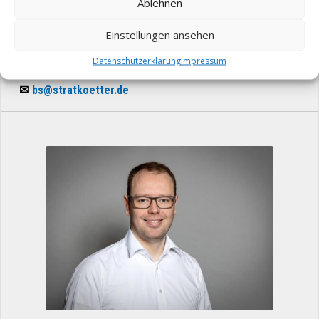
Ablehnen
Bernd Stratkötter
Geschäftsführer
Einstellungen ansehen
Auftragsmanagement & Disposition
Datenschutzerklärung
Impressum
☎
02523 - 9200-12
✉
bs@stratkoetter.de