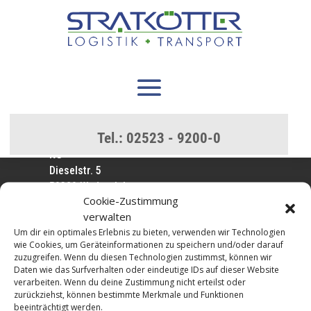
Tel.:
02523 - 9200-0
Stratkötter Logistik + Transport GmbH & Co.
KG
Dieselstr. 5
59329 Wadersloh
Cookie-Zustimmung
verwalten
Um dir ein optimales Erlebnis zu bieten, verwenden wir Technologien
Telefon:
+49 (0) 25 23 / 92 00 - 0
wie Cookies, um Geräteinformationen zu speichern und/oder darauf
Fax: +49 (0) 25 23 / 92 00 - 92
zuzugreifen. Wenn du diesen Technologien zustimmst, können wir
E-Mail:
info@stratkoetter.de
Daten wie das Surfverhalten oder eindeutige IDs auf dieser Website
verarbeiten. Wenn du deine Zustimmung nicht erteilst oder
zurückziehst, können bestimmte Merkmale und Funktionen
Besuchen Sie uns auch auf facebook!
beeinträchtigt werden.