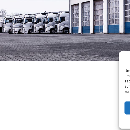
Um 
um 
Tec
auf
zur