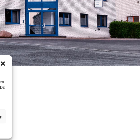
sen
IDs
en